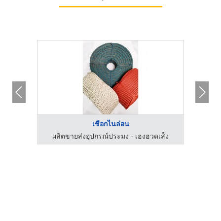
เชือกไนล่อน
เส็ง
ผลิตขายส่งอุปกรณ์ประมง - เฮงฮวดเส็ง
ผลิ