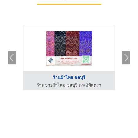
ร้านผ้าไทย ชลบุรี
รา
ร้านขายผ้าไหม ชลบุรี ภรณ์พัสตรา
ร