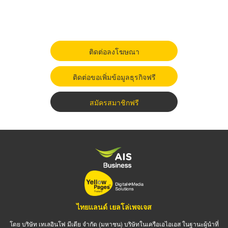
ติดต่อลงโฆษณา
ติดต่อขอเพิ่มข้อมูลธุรกิจฟรี
สมัครสมาชิกฟรี
ไทยแลนด์ เยลโล่เพจเจส
โดย บริษัท เทเลอินโฟ มีเดีย จำกัด (มหาชน) บริษัทในเครือเอไอเอส ในฐานะผู้นำที่