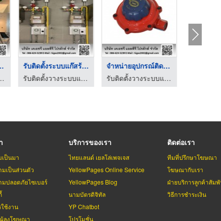
นท่อเเก๊สร ...
รับติดตั้งระบบแก๊สร้ ...
จำหน่ายอุปกรณ์ติดตั้ ...
ก๊ส - เคเอชจี แอลพีจี โปรดักส์
รับติดตั้งวางระบบแก๊ส - เคเอชจี แอลพีจี โปรดักส์
รับติดตั้งวางระบบแก๊ส - เคเอชจี แอลพีจี โปรดักส์
รา
บริการของเรา
ติดต่อเรา
มเป็นมา
ไทยแลนด์ เยลโล่เพจเจส
ทีมที่ปรึกษาโฆษณา
มเป็นส่วนตัว
YellowPages Online Service
โฆษณากับเรา
มปลอดภัยไซเบอร์
YellowPages Blog
ฝ่ายบริการลูกค้าสัมพั
้
นามบัตรดิจิทัล
วิธีการชำระเงิน
รใช้งาน
YP Chatbot
บผู้ลงโฆษณา
โปรโมชั่น