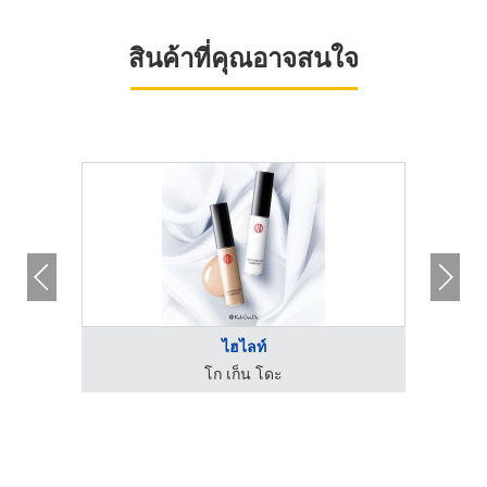
สินค้าที่คุณอาจสนใจ
.
ไฮไลท์
โก เก็น โดะ