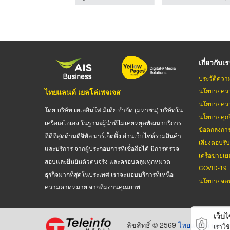
เกี่ยวกับเ
ประวัติควา
นโยบายควา
ไทยแลนด์ เยลโล่เพจเจส
นโยบายควา
โดย บริษัท เทเลอินโฟ มีเดีย จำกัด (มหาชน) บริษัทใน
นโยบายคุกกี
เครือเอไอเอส ในฐานะผู้นำที่ไม่เคยหยุดพัฒนาบริการ
ข้อตกลงกา
ที่ดีที่สุดด้านดิจิทัล มาร์เก็ตติ้ง ผ่านเว็บไซต์รวมสินค้า
เสียงตอบรั
และบริการ จากผู้ประกอบการที่เชื่อถือได้ มีการตรวจ
เครือข่ายเย
สอบและยืนยันตัวตนจริง และครอบคลุมทุกหมวด
COVID-19
ธุรกิจมากที่สุดในประเทศ เราจะมอบบริการที่เหนือ
นโยบายจดท
ความคาดหมาย จากทีมงานคุณภาพ
เว็บไซ
ลิขสิทธิ์ © 2569
ไทยแลนด์ เยลโล
เราใช