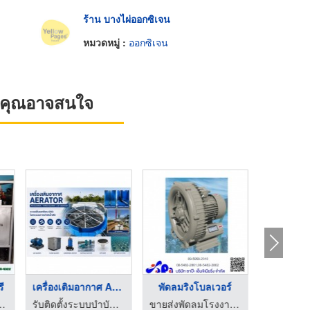
ร้าน บางไผ่ออกซิเจน
หมวดหมู่ :
ออกซิเจน
ที่คุณอาจสนใจ
ุรี
เครื่องเติมอากาศ Aer ...
พัดลมริงโบลเวอร์
ร้านขายแก๊ส ก๊าซอุตสาหกรรม - ชลบุรี
รับติดตั้งระบบบำบัดน้ำเสีย - ไดน่า ฟลูอิด
ขายส่งพัดลมโรงงาน ขายส่งหน้ากากแอร์