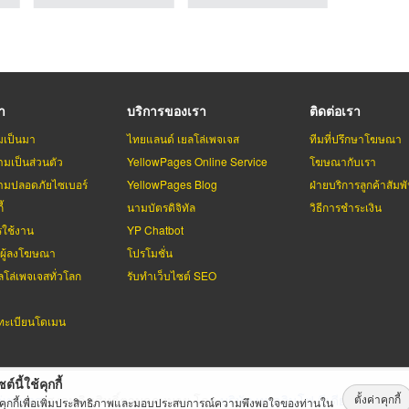
รา
บริการของเรา
ติดต่อเรา
มเป็นมา
ไทยแลนด์ เยลโล่เพจเจส
ทีมที่ปรึกษาโฆษณา
มเป็นส่วนตัว
YellowPages Online Service
โฆษณากับเรา
มปลอดภัยไซเบอร์
YellowPages Blog
ฝ่ายบริการลูกค้าสัมพั
้
นามบัตรดิจิทัล
วิธีการชำระเงิน
รใช้งาน
YP Chatbot
บผู้ลงโฆษณา
โปรโมชั่น
ลโล่เพจเจสทั่วโลก
รับทำเว็บไซต์ SEO
ะเบียนโดเมน
ต์นี้ใช้คุกกี้
ตั้งค่าคุกกี้
่เพจเจส
สงวนลิขสิทธิ์ตามกฏหมาย โดย
บริษัท เทเลอินโฟ มีเดีย จำกัด (ม
้คุกกี้เพื่อเพิ่มประสิทธิภาพและมอบประสบการณ์ความพึงพอใจของท่านใน