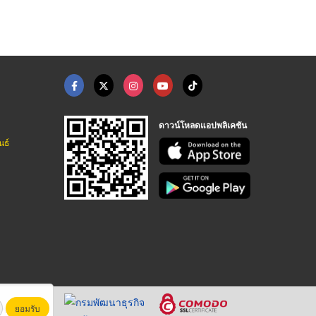
ดาวน์โหลดแอปพลิเคชัน
นธ์
ยอมรับ
หาชน)