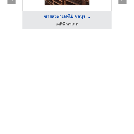
ขายส่งพาเลทไม้ ชลบุร ...
เคพีพี พาเลท
ร้า