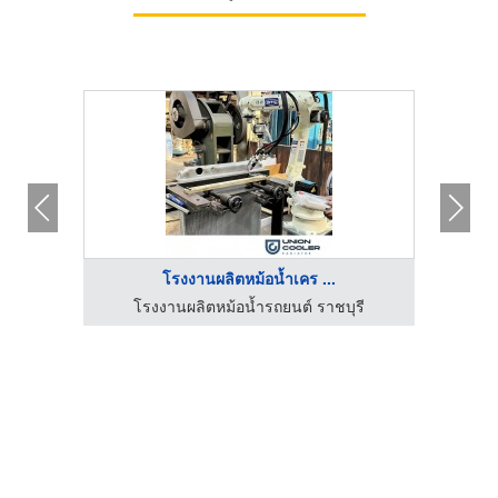
โรงงานผลิตหม้อน้ำเคร ...
รี
โรงงานผลิตหม้อน้ำรถยนต์ ราชบุรี
โ