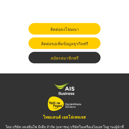
ติดต่อลงโฆษณา
ติดต่อขอเพิ่มข้อมูลธุรกิจฟรี
สมัครสมาชิกฟรี
ไทยแลนด์ เยลโล่เพจเจส
โดย บริษัท เทเลอินโฟ มีเดีย จำกัด (มหาชน) บริษัทในเครือเอไอเอส ในฐานะผู้นำที่