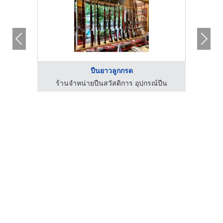
ปืนยาวลูกกรด
ร้านจำหน่ายปืนสวัสดิการ อุปกรณ์ปืน
ร้