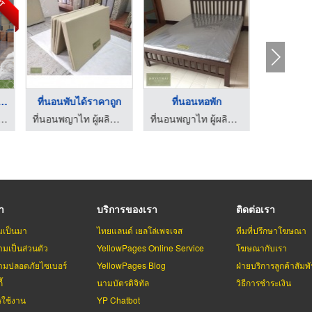
นผลิตที่นอนโรงแ ...
ที่นอนพับได้ราคาถูก
ที่นอนหอพัก
นผลิตที่นอนโรงแรม
ที่นอนพญาไท ผู้ผลิตที่นอนขายส่ง-ปลีก
ที่นอนพญาไท ผู้ผลิตที่นอนขายส่ง-ปลีก
รา
บริการของเรา
ติดต่อเรา
มเป็นมา
ไทยแลนด์ เยลโล่เพจเจส
ทีมที่ปรึกษาโฆษณา
มเป็นส่วนตัว
YellowPages Online Service
โฆษณากับเรา
มปลอดภัยไซเบอร์
YellowPages Blog
ฝ่ายบริการลูกค้าสัมพั
้
นามบัตรดิจิทัล
วิธีการชำระเงิน
รใช้งาน
YP Chatbot