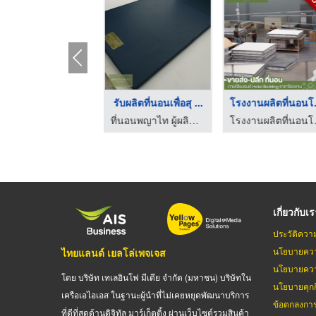
ที่นอนยางพารา ราคาโร ...
รับผลิตที่นอนเพื่อสุ ...
โรงงา
ที่นอนพญาไท ผู้ผลิตที่นอนขายส่ง-ปลีก
ที่นอนพญาไท ผู้ผลิตที่นอนขายส่ง-ปลีก
โรงงา
เกี่ยวกับเ
ประวัติควา
นโยบายควา
ไทยแลนด์ เยลโล่เพจเจส
นโยบายควา
โดย บริษัท เทเลอินโฟ มีเดีย จำกัด (มหาชน) บริษัทใน
นโยบายคุกกี
เครือเอไอเอส ในฐานะผู้นำที่ไม่เคยหยุดพัฒนาบริการ
ข้อตกลงกา
ที่ดีที่สุดด้านดิจิทัล มาร์เก็ตติ้ง ผ่านเว็บไซต์รวมสินค้า