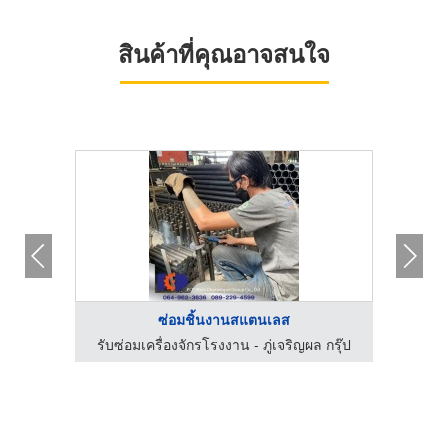
สินค้าที่คุณอาจสนใจ
ซ่อมชิ้นงานสแตนเลส
 กรุ๊ป
รับซ่อมเครื่องจักรโรงงาน - ภู่เจริญผล กรุ๊ป
รับซ่