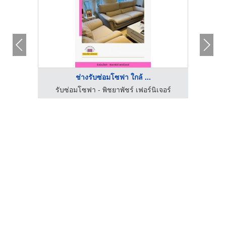
ช่างรับซ่อมโซฟา ใกล้ ...
ติดตั้งเบาะหนังแท้ สมุทรปราการ - เอ็ม.ออโต้ชีท แอนด์ เซอร์วิส
รับซ่อมโซฟา - พิชยาพัชร์ เฟอร์นิเจอร์