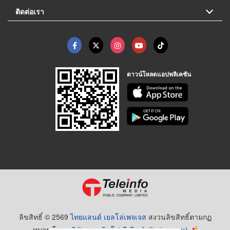
ติดต่อเรา
ดาวน์โหลดแอปพลิเคชัน
ลิขสิทธิ์ © 2569
ไทยแลนด์ เยลโล่เพจเจส
สงวนลิขสิทธิ์ตามกฏ
หมาย โดย
บริษัท เทเลอินโฟ มีเดีย จำกัด (มหาชน)