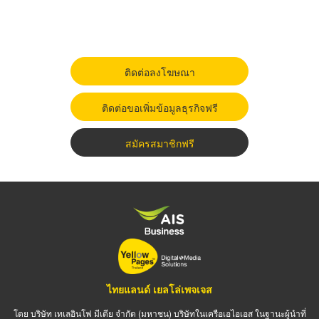
ติดต่อลงโฆษณา
ติดต่อขอเพิ่มข้อมูลธุรกิจฟรี
สมัครสมาชิกฟรี
ไทยแลนด์ เยลโล่เพจเจส
โดย บริษัท เทเลอินโฟ มีเดีย จำกัด (มหาชน) บริษัทในเครือเอไอเอส ในฐานะผู้นำที่