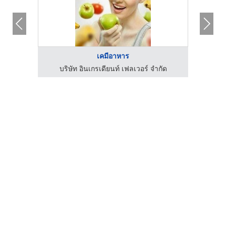
เคมีอาหาร
ร้าน จำหน่ายวัตถุดิบและอุปกรณ์เบเกอรี่ เดอะเบเกอรี่ช็อป พิษณุโลก
บริษัท อินเกรเดียนท์ เฟลเวอร์ จำกัด
อุปกร