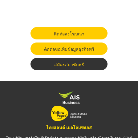
ติดต่อลงโฆษณา
ติดต่อขอเพิ่มข้อมูลธุรกิจฟรี
สมัครสมาชิกฟรี
ไทยแลนด์ เยลโล่เพจเจส
โดย บริษัท เทเลอินโฟ มีเดีย จำกัด (มหาชน) บริษัทในเครือเอไอเอส ในฐานะผู้นำที่