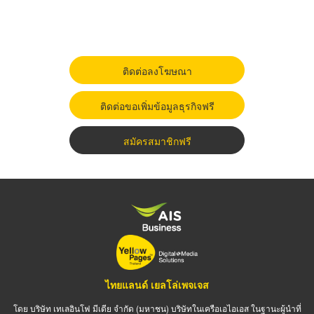
ติดต่อลงโฆษณา
ติดต่อขอเพิ่มข้อมูลธุรกิจฟรี
สมัครสมาชิกฟรี
ไทยแลนด์ เยลโล่เพจเจส
โดย บริษัท เทเลอินโฟ มีเดีย จำกัด (มหาชน) บริษัทในเครือเอไอเอส ในฐานะผู้นำที่