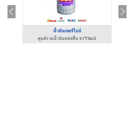
น้ำมันเทอร์ไบน์
์
ศูนย์รวมน้ำมันหล่อลื่น ธรวิวัฒน์