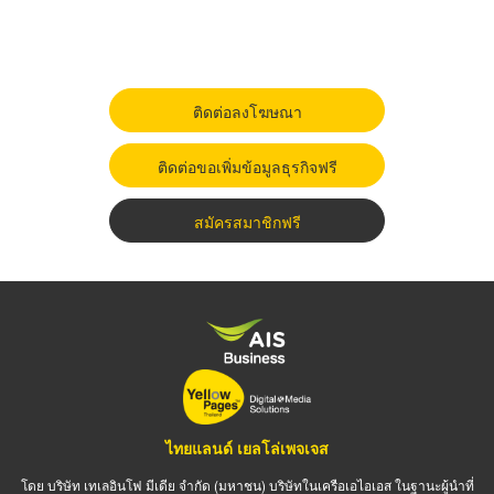
ติดต่อลงโฆษณา
ติดต่อขอเพิ่มข้อมูลธุรกิจฟรี
สมัครสมาชิกฟรี
ไทยแลนด์ เยลโล่เพจเจส
โดย บริษัท เทเลอินโฟ มีเดีย จำกัด (มหาชน) บริษัทในเครือเอไอเอส ในฐานะผู้นำที่