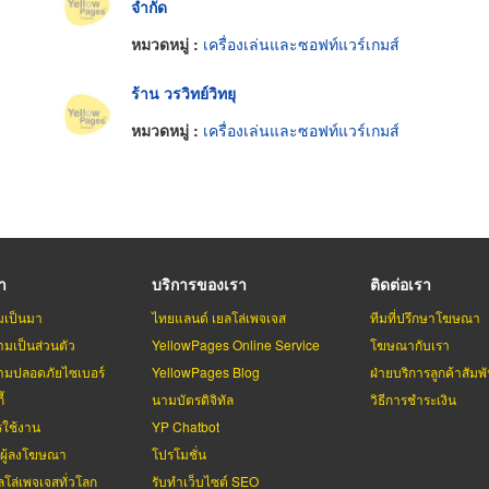
จำกัด
หมวดหมู่ :
เครื่องเล่นและซอฟท์แวร์เกมส์
ร้าน วรวิทย์วิทยุ
หมวดหมู่ :
เครื่องเล่นและซอฟท์แวร์เกมส์
รา
บริการของเรา
ติดต่อเรา
มเป็นมา
ไทยแลนด์ เยลโล่เพจเจส
ทีมที่ปรึกษาโฆษณา
มเป็นส่วนตัว
YellowPages Online Service
โฆษณากับเรา
มปลอดภัยไซเบอร์
YellowPages Blog
ฝ่ายบริการลูกค้าสัมพั
้
นามบัตรดิจิทัล
วิธีการชำระเงิน
รใช้งาน
YP Chatbot
บผู้ลงโฆษณา
โปรโมชั่น
ลโล่เพจเจสทั่วโลก
รับทำเว็บไซต์ SEO