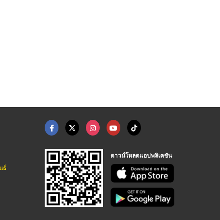
ดาวน์โหลดแอปพลิเคชัน
นธ์