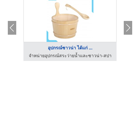
อุปกรณ์ซาวน่า ได้แก่ ...
จำหน่ายอุปกรณ์สระว่ายน้ำและซาวน่า-สปา