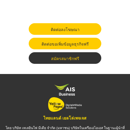
ติดต่อลงโฆษณา
ติดต่อขอเพิ่มข้อมูลธุรกิจฟรี
สมัครสมาชิกฟรี
ไทยแลนด์ เยลโล่เพจเจส
โดย บริษัท เทเลอินโฟ มีเดีย จำกัด (มหาชน) บริษัทในเครือเอไอเอส ในฐานะผู้นำที่