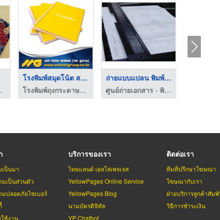
โรงพิมพ์สมุดโน้ต สมุ ...
ถ่ายแบบแปลน พิมพ์เขี ...
า ยงสวัสดิ์
โรงพิมพ์ถุงกระดาษบรรจุภัณฑ์ - ซีซันกรุ๊ป
ศูนย์ถ่ายเอกสาร - พิมพ์เขียว - บี เอ็ม ซี
รา
บริการของเรา
ติดต่อเรา
มเป็นมา
ไทยแลนด์ เยลโล่เพจเจส
ทีมที่ปรึกษาโฆษณา
มเป็นส่วนตัว
YellowPages Online Service
โฆษณากับเรา
มปลอดภัยไซเบอร์
YellowPages Blog
ฝ่ายบริการลูกค้าสัมพั
้
นามบัตรดิจิทัล
วิธีการชำระเงิน
รใช้งาน
YP Chatbot