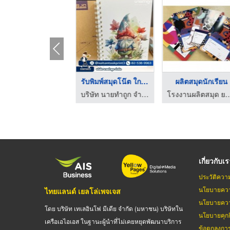
HOT
สั่งทำสมุดโน๊ต ราคาถ ...
รับพิมพ์สมุดโน๊ต ใกล ...
ผลิตสมุดนักเรียน
โรงพิมพ์ปฏิทิน- ไทยกิจพริ้นติ้ง
บริษัท นายทำถูก จำกัด
โรงงานผลิตสมุด ยานนาว
เกี่ยวกับเ
ประวัติควา
นโยบายควา
ไทยแลนด์ เยลโล่เพจเจส
นโยบายควา
โดย บริษัท เทเลอินโฟ มีเดีย จำกัด (มหาชน) บริษัทใน
นโยบายคุกกี
เครือเอไอเอส ในฐานะผู้นำที่ไม่เคยหยุดพัฒนาบริการ
ข้อตกลงกา