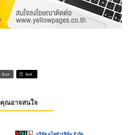
อีเมล
พิมพ์
ที่คุณอาจสนใจ
บริษัท มโหฬารฟิล์ม จำกัด