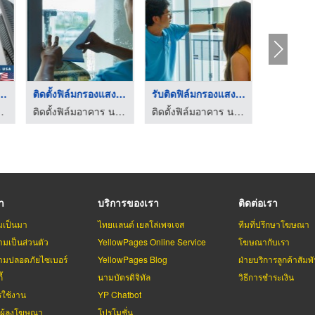
ฟิล์มกรองแสงอ ...
ติดตั้งฟิล์มกรองแสงอ ...
รับติดฟิล์มกรองแสงอา ...
ารสำนักงาน - มิราเคิลฟิล์ม
ติดตั้งฟิล์มอาคาร นครปฐม
ติดตั้งฟิล์มอาคาร นครปฐม
รา
บริการของเรา
ติดต่อเรา
มเป็นมา
ไทยแลนด์ เยลโล่เพจเจส
ทีมที่ปรึกษาโฆษณา
มเป็นส่วนตัว
YellowPages Online Service
โฆษณากับเรา
มปลอดภัยไซเบอร์
YellowPages Blog
ฝ่ายบริการลูกค้าสัมพั
้
นามบัตรดิจิทัล
วิธีการชำระเงิน
รใช้งาน
YP Chatbot
บผู้ลงโฆษณา
โปรโมชั่น