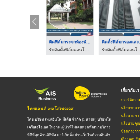
หาบริษัทรับฟิล์มกันร ...
ติดฟิล์มกระจกห้องพัก ...
ติดตั้ง
ติดตั้งฟิล์มอาคาร นครปฐม
รับติดตั้งฟิล์มคอนโด ติดตั้งฟิล์มอาคารสำนักงาน - มิราเคิลฟิล์ม
รับติดตั้งฟิล์มคอนโด ติดตั้งฟิล์มอาค
เกี่ยวกับเ
ประวัติควา
นโยบายควา
ไทยแลนด์ เยลโล่เพจเจส
นโยบายควา
โดย บริษัท เทเลอินโฟ มีเดีย จำกัด (มหาชน) บริษัทใน
นโยบายคุกกี
เครือเอไอเอส ในฐานะผู้นำที่ไม่เคยหยุดพัฒนาบริการ
ข้อตกลงกา
ที่ดีที่สุดด้านดิจิทัล มาร์เก็ตติ้ง ผ่านเว็บไซต์รวมสินค้า
เสียงตอบรั