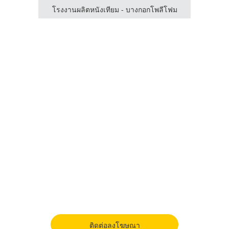
โรงงานผลิตหนังเทียม - บางกอกโพลีโฟม
โรงง
ติดต่อลงโฆษณา