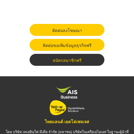
ติดต่อลงโฆษณา
ติดต่อขอเพิ่มข้อมูลธุรกิจฟรี
สมัครสมาชิกฟรี
ไทยแลนด์ เยลโล่เพจเจส
โดย บริษัท เทเลอินโฟ มีเดีย จำกัด (มหาชน) บริษัทในเครือเอไอเอส ในฐานะผู้นำที่