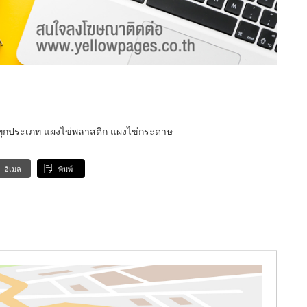
ด ทุกประเภท แผงไข่พลาสติก แผงไข่กระดาษ
อีเมล
พิมพ์