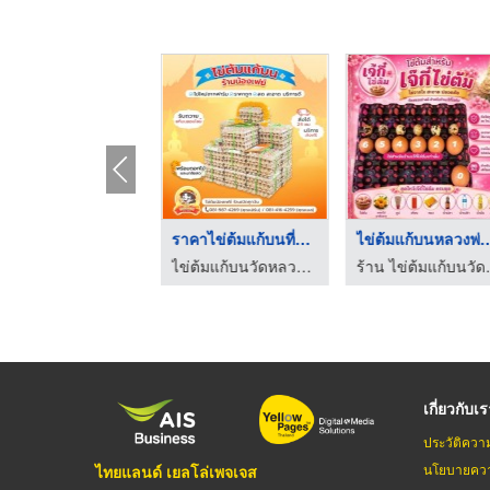
รับถวายแก้บนออนไลน์ ...
ราคาไข่ต้มแก้บนที่หน ...
ไข่ต้มแก้บนหลวง
ร้าน ไข่ต้มแก้บนวัดหลวงพ่อโสธร - เจ๊กี๋
ไข่ต้มแก้บนวัดหลวงพ่อโสธร - น้องเฟย์ไข่ต้ม ราคาถูก
ร้าน ไข่ต้ม
เกี่ยวกับเ
ประวัติควา
นโยบายควา
ไทยแลนด์ เยลโล่เพจเจส