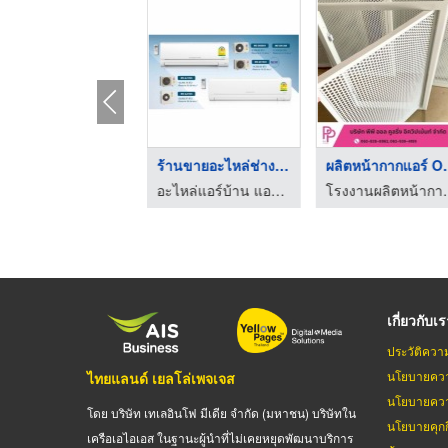
หัวจ่ายลมเจ็ท
ร้านขายอะไหล่ช่างแอร ...
ผลิตหน้
ขายส่งพัดลมโรงงาน ขายส่งหน้ากากแอร์
อะไหล่แอร์บ้าน แอร์โรงงาน - ปราจีนบุรี
โรงงานผลิตหน้าก
เกี่ยวกับเ
ประวัติควา
นโยบายควา
ไทยแลนด์ เยลโล่เพจเจส
นโยบายควา
โดย บริษัท เทเลอินโฟ มีเดีย จำกัด (มหาชน) บริษัทใน
นโยบายคุกกี
เครือเอไอเอส ในฐานะผู้นำที่ไม่เคยหยุดพัฒนาบริการ