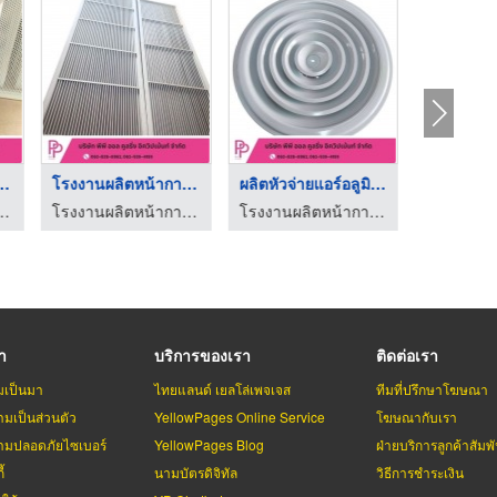
ากากแอร์ OEM
โรงงานผลิตหน้ากากแอร ...
ผลิตหัวจ่ายแอร์อลูมิ ...
ากแอร์ AIR GRILLE นนทบุรี
โรงงานผลิตหน้ากากแอร์ AIR GRILLE นนทบุรี
โรงงานผลิตหน้ากากแอร์ AIR GRILLE นนทบุรี
รา
บริการของเรา
ติดต่อเรา
มเป็นมา
ไทยแลนด์ เยลโล่เพจเจส
ทีมที่ปรึกษาโฆษณา
มเป็นส่วนตัว
YellowPages Online Service
โฆษณากับเรา
มปลอดภัยไซเบอร์
YellowPages Blog
ฝ่ายบริการลูกค้าสัมพั
้
นามบัตรดิจิทัล
วิธีการชำระเงิน