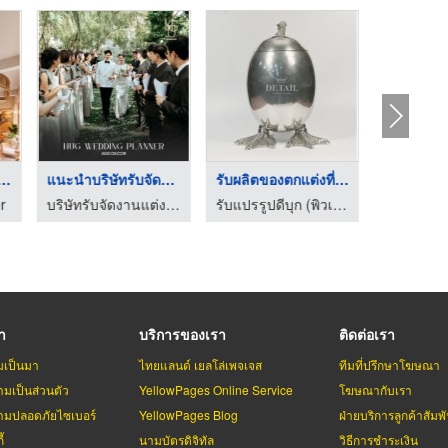
จำหน่ายวัสดุตกแต่งแบ ...
แนะนำบริษัทรับจัดงาน ...
รับผลิตของตกแต่งที่ท ...
ทนพรม Mat-er
บริษัทรับจัดงานแต่งงาน - Hugweddingplanner
รับแปรรูปดีบุก (พิวเตอร์) - ดีเทลส์ โปรดักส์
รา
บริการของเรา
ติดต่อเรา
มเป็นมา
ไทยแลนด์ เยลโล่เพจเจส
ทีมที่ปรึกษาโฆษณา
มเป็นส่วนตัว
YellowPages Online Service
โฆษณากับเรา
มปลอดภัยไซเบอร์
YellowPages Blog
ฝ่ายบริการลูกค้าสัมพั
้
นามบัตรดิจิทัล
วิธีการชำระเงิน