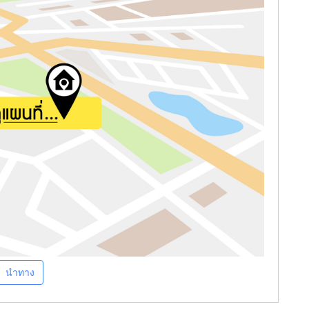
นำทาง