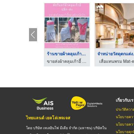
จำหน่ายดอกไม้พลาสติก ...
ขายชุดไตรนาค อุบลราช ...
ร้านขายผ้าคลุมเก้าอี ...
ร้านสังฆภัณฑ์ อุบลราชธานี วารินธรรมภัณฑ์
ร้านสังฆภัณฑ์ อุบลราชธานี วารินธรรมภัณฑ์
ขายส่งผ้าคลุมเก้าอี้ ผ้าคลุมโต๊ะ ผ้าจับจีบระบาย
เสื่อแ
เกี่ยวกับเ
ประวัติควา
นโยบายควา
ไทยแลนด์ เยลโล่เพจเจส
นโยบายควา
โดย บริษัท เทเลอินโฟ มีเดีย จำกัด (มหาชน) บริษัทใน
นโยบายคุกกี