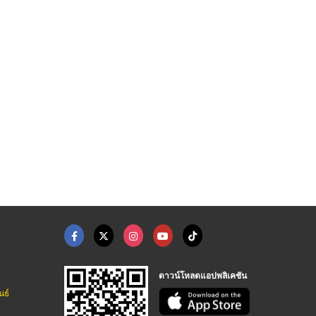
จำหน่ายตู้พระไตรปิฎก ...
จำหน่ายเครื่องอัฐบริ ...
ร้านสังฆภัณฑ์ อุบลราชธานี วารินธรรมภัณฑ์
ร้านสังฆภัณฑ์ อุบลราชธานี วารินธรรมภัณฑ์
ดาวน์โหลดแอปพลิเคชัน
นธ์