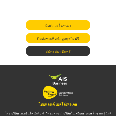
ติดต่อลงโฆษณา
ติดต่อขอเพิ่มข้อมูลธุรกิจฟรี
สมัครสมาชิกฟรี
ไทยแลนด์ เยลโล่เพจเจส
โดย บริษัท เทเลอินโฟ มีเดีย จำกัด (มหาชน) บริษัทในเครือเอไอเอส ในฐานะผู้นำที่