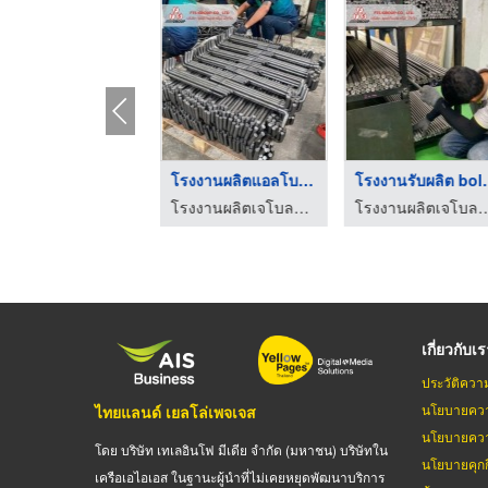
ผลิตเจโบลท์งานโครงสร ...
รับผลิต J Bolt ตามแบ ...
โรงงาน
โรงงานผลิตเจโบลท์ แอลโบลท์
โรงงานผลิตเจโบลท์ แอลโบลท์
โรงงานผลิตเจโบลท
เกี่ยวกับเ
ประวัติควา
นโยบายควา
ไทยแลนด์ เยลโล่เพจเจส
นโยบายควา
โดย บริษัท เทเลอินโฟ มีเดีย จำกัด (มหาชน) บริษัทใน
นโยบายคุกกี
เครือเอไอเอส ในฐานะผู้นำที่ไม่เคยหยุดพัฒนาบริการ