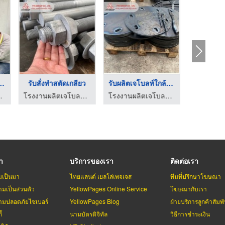
ผลิตแอลโบลท์
โรงงานรับผลิต bolt ร ...
รับสั่งทำสตัดเกลียว
์ แอลโบลท์
โรงงานผลิตเจโบลท์ แอลโบลท์
โรงงานผลิตเจโบลท์ แอลโบลท์
รา
บริการของเรา
ติดต่อเรา
มเป็นมา
ไทยแลนด์ เยลโล่เพจเจส
ทีมที่ปรึกษาโฆษณา
มเป็นส่วนตัว
YellowPages Online Service
โฆษณากับเรา
มปลอดภัยไซเบอร์
YellowPages Blog
ฝ่ายบริการลูกค้าสัมพั
้
นามบัตรดิจิทัล
วิธีการชำระเงิน