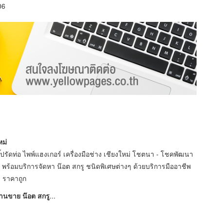
06
ใหม่
ิ๊ปรัดท่อ ไพพ์แฮงเกอร์ เครื่องมือช่าง เชียงใหม่ โชตนา - โชคพัฒนา
พร้อมบริการจัดหา น๊อต สกรู ชนิดพิเศษต่างๆ ด้วยบริการมืออาชีพ
ราคาถูก
านขาย น๊อต สกรู
...