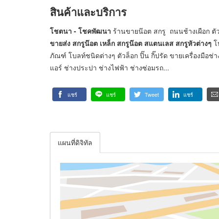
สินค้าและบริการ
โชตนา - โชคพัฒนา
ร้านขายน๊อต สกรู ถนนช้างเผือก ตัว
ขายส่ง สกรูน๊อต เหล็ก สกรูน๊อต สแตนเลส สกรูหัวต่างๆ
โบ
ภัณฑ์ โบลท์ชนิดต่างๆ ตัวล็อก ปิ๊น กิ๊ปรัด ขายเครื่องมือช่
แอร์ ช่างประปา ช่างไฟฟ้า ช่างซ่อมรถ...
แชร์
แชร์
Tweet
แชร์
แผนที่ดิจิทัล