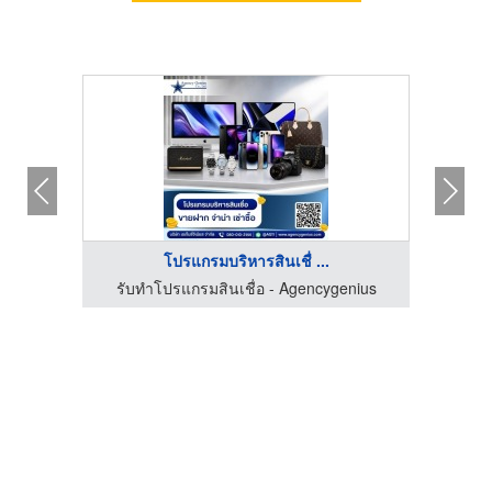
โปรแกรมบริหารสินเชื่ ...
ร์เทรด
รับทำโปรแกรมสินเชื่อ - Agencygenius
โ