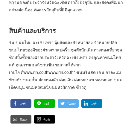
หวานของดีประจำจังหวัดฉะเชิงเทราถึงปัจจุบัน และยังคงพัฒนา
อย่างต่อเนื่อง คัดสรรวัตถุดิบที่ดีมีคุณภาพ
สินค้าและบริการ
ริน ขนมไทย ฉะเชิงเทรา ผู้ผลิตและจำหน่ายส่ง จำหน่ายปลีก
ขนมไทยของดีของฝากจากแปดริ้ว จุดพักนักเดินทางท่องเที่ยวจุด
ช็อปปิ้งซื้อของฝากประจำจังหวัดฉะเชิงเทรา คงคุณค่าขนมไทย
แท้ คุณภาพเชลล์ชวนชิม ชมภาพได้จาก
เว็บไซต์www.rin.co.thwww.rin.co.th* ขนมรินสด เช่น กาละแม
ข้าวตัง ขนมชั้น ฝอยทองคำ ฝอยเงิน ฝอยทองแพ ทองหยอด ขนม
เม็ดขนุน ขนมหยกมณีขนมหัวผักกาด ข้าวตู
แชร์
แชร์
Tweet
แชร์
อีเมล
พิมพ์