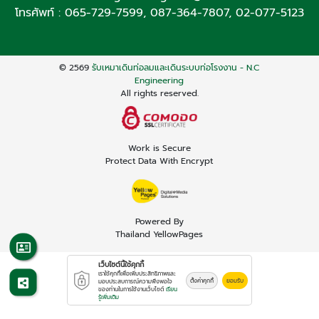
โทรศัพท์ :
065-729-7599
,
087-364-7807
,
02-077-5123
© 2569
รับเหมาเดินท่อลมและเดินระบบท่อโรงงาน - N.C
Engineering
All rights reserved.
Work is Secure
Protect Data With Encrypt
Powered By
Thailand YellowPages
เว็บไซต์นี้ใช้คุกกี้
เราใช้คุกกี้เพื่อเพิ่มประสิทธิภาพและ
ตั้งค่าคุกกี้
ยอมรับ
มอบประสบการณ์ความพึงพอใจ
ของท่านในการใช้งานเว็บไซต์
เรียน
รู้เพิ่มเติม