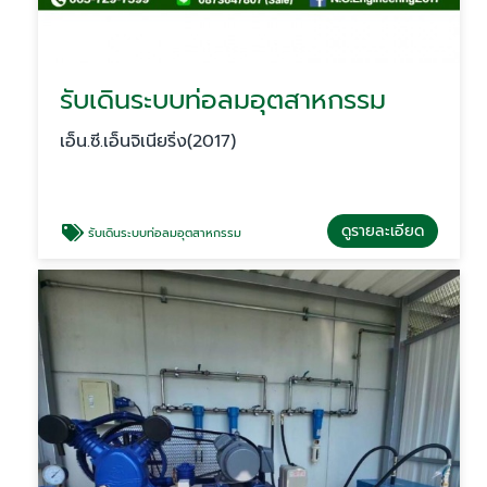
รับเดินระบบท่อลมอุตสาหกรรม
เอ็น.ซี.เอ็นจิเนียริ่ง(2017)
ดูรายละเอียด
รับเดินระบบท่อลมอุตสาหกรรม