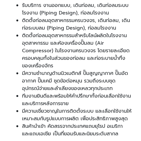
รับบริการ งานออกแบบ, เดินท่อลม, เดินท่อลมระบบ
โรงงาน (Piping Design), ท่อลมโรงงาน
ติดตั้งท่อลมอุตสาหกรรมครบวงจร, เดินท่อลม, เดิน
ท่อระบบลม (Piping Design), ท่อลมโรงงาน
ติดตั้งท่อลมอุตสาหกรรมสำหรับไลน์ผลิตในโรงงาน
อุตสาหกรรม และห้องเครื่องปั๊มลม (Air
Compressor) ในโรงงานครบวงจร โดยรายละเอียด
ครอบคลุมทั้งในส่วนของท่อลม และท่อระบายน้ำทิ้ง
ของเครื่องจักร
มีความชำนาญด้านนิวเมติกส์ ปั๊มสูญญากาศ ปั๊มอัด
อากาศ ปั๊มเคมี ชุดข้อต่อหมุน รวมถึงระบบชุด
อุปกรณ์จ่ายและลำเลียงของเหลวทุกประเภท
ทีมงานยินดีและพร้อมให้คำปรึกษาทั้งก่อนเลือกใช้งาน
และบริการหลังการขาย
มีความเชี่ยวชาญในการติดตั้งระบบ และเลือกใช้งานให้
เหมาะสมกับรูปแบบการผลิต เพื่อประสิทธิภาพสูงสุด
สินค้านำเข้า คัดสรรจากประเทศแถบยุโรป อเมริกา
และแถบเอเชีย เป็นที่ยอมรับและนิยมระดับสากล