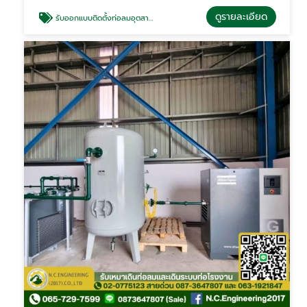
ดูรายละเอียด
รับออกแบบติดตั้งท่อลมอุตสาหกรรม