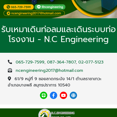
รับเหมาเดินท่อลมและเดินระบบท่อ
โรงงาน - N.C Engineering
065-729-7599
,
087-364-7807
,
02-077-5123
ncengineering2017@hotmail.com
61/9 หมู่ที่ 9 ซอยลาดกระบัง 14/1 ตำบลราชาเทวะ
อำเภอบางพลี สมุทรปราการ 10540