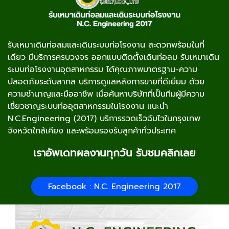
รับเหมาเดินท่อลมและเดินระบบท่อโรงงาน สะดวกพร้อมในที่
เดียว มีบริการครบวงจร ออกแบบติดตั้งเดินท่อลม รับเหมาเดิน
ระบบท่อโรงงานอุตสาหกรรม ได้คุณภาพมาตรฐาน-ความ
ปลอดภัยระดับสากล บริการดูแลหลังการขายที่ดีเยี่ยม ด้วย
ความชำนาญและมืออาชีพ เมื่อค้นหาบริษัทที่เป็นทีมผู้มีความ
เชี่ยวชาญระบบท่ออุตสาหกรรมในโรงงาน แนะนำ
N.C.Engineering (2017) บริการรวดเร็วฉับไวในกรุงเทพ
จังหวัดใกล้เคียง และพร้อมรองรับลูกค้าทั่วประเทศ
เราอัพเดทผลงานทุกวัน รับชมคลิกเลย
Facebook : N.C. Engineering 2017