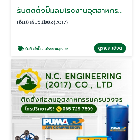
รับติดตั้งปั๊มลมโรงงานอุตสาหกรรม
เอ็น.ซี.เอ็นจิเนียริ่ง(2017)
ดูรายละเอียด
รับติดตั้งปั๊มลมโรงงานอุตสาหกรรม