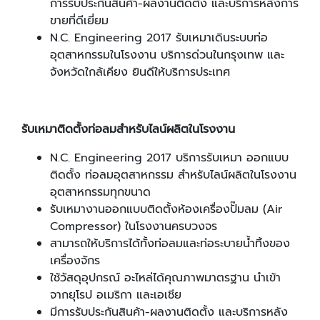
การรับประกันสินค้า-ผลงานติดตั้ง และบริการหลังการ
ขายที่ดีเยี่ยม
N.C. Engineering 2017 รับเหมาเดินระบบท่อ
อุตสาหกรรมในโรงงาน บริการด่วนในกรุงเทพ และ
จังหวัดใกล้เคียง ยินดีให้บริการประเทศ
รับเหมาติดตั้งท่อลมสำหรับไลน์ผลิตในโรงงาน
N.C. Engineering 2017 บริการรับเหมา ออกแบบ
ติดตั้ง ท่อลมอุตสาหกรรม สำหรับไลน์ผลิตในโรงงาน
อุตสาหกรรมทุกขนาด
รับเหมางานออกแบบติดตั้งห้องเครื่องปั๊มลม (Air
Compressor) ในโรงงานครบวงจร
สามารถให้บริการได้ทั้งท่อลมและท่อระบายน้ำทิ้งของ
เครื่องจักร
ใช้วัสดุอุปกรณ์ อะไหล่ได้คุณภาพมาตรฐาน นำเข้า
จากยุโรป อเมริกา และเอเชีย
มีการรับประกันสินค้า-ผลงานติดตั้ง และบริการหลัง