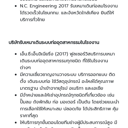
N.C. Engineering 2017 รับเหมาเดินท่อลมโรงงาน
ได้รวดเร็วในโซนกทม. และจังหวัดใกล้เคียง ยินดีให้
บริการทั่วไทย
บริษัทรับเหมาเดินระบบท่ออุตสาหกรรมในโรงงาน
เอ็น.ซี.เอ็นจิเนียริ่ง (2017) ฟูลเซอร์วิสบริการบเหมา
เดินระบบท่ออุตสาหกรรมทุกชนิด ที่ใช้ในโรงงาน
ต่างๆ
มีความเชี่ยวชาญงานวางระบบ บริการออกแบบ ติด
ตั้ง เดินระบบท่อ ใช้วัสดุอุปกรณ์ อะไหล่ได้คุณภาพ
มาตรฐาน นำเข้าจากยุโรป อเมริกา และเอเชีย
มีจำหน่ายและให้เช่าอุปกรณ์ทุกชนิดที่เกี่ยวข้อง เช่น
ปั๊มลม ถังพักลัม ท่อ มอเตอร์ เป็นต้น โดยช่วยแนะนำ
การเลือกใช้ให้เหมาะสม ปลอดภัย ได้ประสิทธิภาพ คุ้ม
ราคาที่สุด
ให้บริการทุกขั้นตอนโดยทีมช่างผู้มีประสบการณ์สูง มี