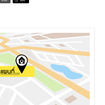
อีเมล
พิมพ์