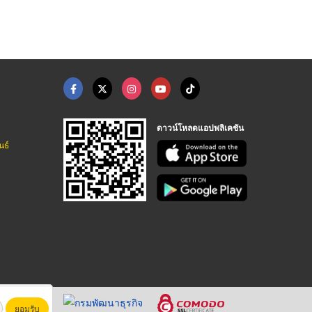
ดาวน์โหลดแอปพลิเคชัน
นธ์
ยอมรับ
หาชน)