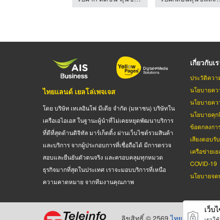
เกี่ยวกับเ
ประวัติควา
นโยบายควา
ไทยแลนด์ เยลโล่เพจเจส
นโยบายควา
โดย บริษัท เทเลอินโฟ มีเดีย จำกัด (มหาชน) บริษัทใน
นโยบายคุกกี
เครือเอไอเอส ในฐานะผู้นำที่ไม่เคยหยุดพัฒนาบริการ
ข้อตกลงกา
ที่ดีที่สุดด้านดิจิทัล มาร์เก็ตติ้ง ผ่านเว็บไซต์รวมสินค้า
เสียงตอบรั
และบริการ จากผู้ประกอบการที่เชื่อถือได้ มีการตรวจ
เครือข่ายเย
สอบและยืนยันตัวตนจริง และครอบคลุมทุกหมวด
COVID-19
ธุรกิจมากที่สุดในประเทศ เราจะมอบบริการที่เหนือ
นโยบายจดท
ความคาดหมาย จากทีมงานคุณภาพ
เว็บไซ
ลิขสิทธิ์ © 2569
ไทยแลนด์ เยลโล
เราใช