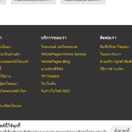
รา
บริการของเรา
ติดต่อเรา
มเป็นมา
ไทยแลนด์ เยลโล่เพจเจส
ทีมที่ปรึกษาโฆษณา
มเป็นส่วนตัว
YellowPages Online Service
โฆษณากับเรา
มปลอดภัยไซเบอร์
YellowPages Blog
ฝ่ายบริการลูกค้าสัมพั
้
นามบัตรดิจิทัล
วิธีการชำระเงิน
รใช้งาน
YP Chatbot
บผู้ลงโฆษณา
โปรโมชั่น
ลโล่เพจเจสทั่วโลก
รับทำเว็บไซต์ SEO
ะเบียนโดเมน
ต์นี้ใช้คุกกี้
ตั้งค่าคุกกี้
่เพจเจส
สงวนลิขสิทธิ์ตามกฏหมาย โดย
บริษัท เทเลอินโฟ มีเดีย จำกัด (ม
้คุกกี้เพื่อเพิ่มประสิทธิภาพและมอบประสบการณ์ความพึงพอใจของท่านใน