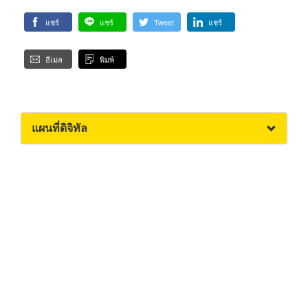
แชร์
แชร์
Tweet
แชร์
อีเมล
พิมพ์
แผนที่ดิจิทัล