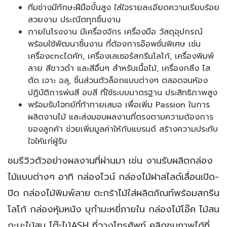
ทีมช่างมีทักษะฝีมือขั้นสูง ใส่ใจรายละเอียดความเรียบร้อย
สวยงาม ประณีตทุกชิ้นงาน
ภายในโรงงาน มีเครื่องจักร เครื่องมือ วัสดุอุปกรณ์
พร้อมใช้พัฒนาชิ้นงาน ที่ต้องการอ๊อพชั่นพิเศษ เช่น
เครื่องcncไดคัท, เครื่องเลเซอร์สกรีนโลโก้, เครื่องพิมพ์
ลาย สีขาวดำ และสีอื่นๆ สำหรับเนื้อไม้, เครื่องกลึง ไส
ตัด เจาะ ฉลุ, ชิ้นส่วนตัวล็อกแบบต่างๆ ตลอดจนห้อง
ปฏิบัติการพ่นสี อบสี ที่ใช้ระบบมาตรฐาน ประสิทธิภาพสูง
พร้อมรับโจทย์ที่ท้าทายเสมอ เพื่อเพิ่ม Passion ในการ
ผลิตงานไม้ และส่งมอบผลงานที่ตรงตามความต้องการ
ของลูกค้า ช่วยเพิ่มมูลค่าให้กับแบรนด์ สร้างความประทับ
ใจให้แก่ผู้รับ
ชมรีวิวตัวอย่างผลงานที่ผ่านมา เช่น งานรับผลิตกล่อง
ไม้แบบต่างๆ อาทิ กล่องไวน์ กล่องไม้ฝาสไลด์เลื่อนเปิด-
ปิด กล่องไม้พิมพ์ลาย ตะกร้าไม้ใส่ผลิตภัณท์พร้อมสกรีน
โลโก้ กล่องหุ้มหนัง บุกำมะหยี่ภายใน กล่องไม้โอ๊ค ไม้สน
กะบะไม้สน โต๊ะไม้ASH ที่วางโทรศัพท์ คลิกชมภาพได้ที่