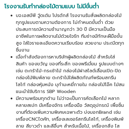
โรงงานรับทำกล่องไม้ตามแบบ ไม่มีขั่นต่ำ
บจ.เอสบีพี วู้ดเด้น โปรดักส์ โรงงานรับสั่งผลิตกล่องไม้
ทุกรูปแบบตามความต้องการ ไม่กำหนดขั้นต่ำ ด้วย
ประสบการณ์ความชำนาญกว่า 30 ปี มีความเป็นมือ
อาชีพในการผลิตงานไม้ด้วยใจรัก ทีมช่างมีทักษะฝีมือขั้น
สูง ใส่ใจรายละเอียดความเรียบร้อย สวยงาม ประณีตทุก
ชิ้นงาน
เมื่อกำลังต้องการหาบริษัทผู้ผลิตกล่องไม้ สำหรับใส่
สินค้า ของขวัญ ของที่ระลึก ของพรีเมี่ยม รูปแบบต่างๆ
เช่น ตะกร้าไม้-กระเช้าไม้ กล่องไม้ฝาสไลด์เลื่อนเปิด-ปิด
กล่องไม้พิมพ์ลาย ตะกร้าไม้ใส่ผลิตภัณท์พร้อมสกรีน
โลโก้ กล่องหุ้มหนัง บุกำมะหยี่ภายใน กล่องไม้โอ๊ค ไม้สน
แนะนำใช้บริการ SBP Wooden
มีความพร้อมทุกด้าน ไม่ว่าจะเป็นการคัดเลือกไม้ หลาก
หลายสเปก มีเครื่องจักร เครื่องมือ วัสดุอุปกรณ์ เพื่อชิ้น
งานที่ต้องเพิ่มความพิเศษเฉพาะตัว บ่งบอกBrand เช่น
เครื่องCNCไดคัท, เครื่องเลเซอร์สกรีนโลโก้, เครื่องพิมพ์
ลาย สีขาวดำ และสีอื่นๆ สำหรับเนื้อไม้, เครื่องกลึง ไส