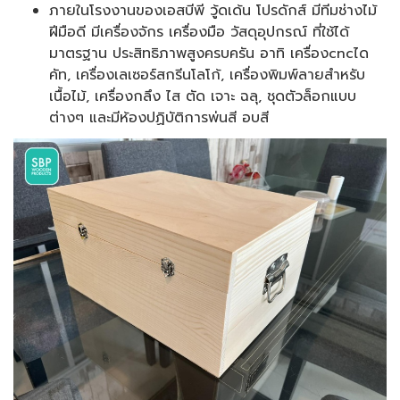
ภายในโรงงานของเอสบีพี วู้ดเด้น โปรดักส์ มีทีมช่างไม้
ฝีมือดี มีเครื่องจักร เครื่องมือ วัสดุอุปกรณ์ ที่ใช้ได้
มาตรฐาน ประสิทธิภาพสูงครบครัน อาทิ เครื่องcncได
คัท, เครื่องเลเซอร์สกรีนโลโก้, เครื่องพิมพ์ลายสำหรับ
เนื้อไม้, เครื่องกลึง ไส ตัด เจาะ ฉลุ, ชุดตัวล็อกแบบ
ต่างๆ และมีห้องปฏิบัติการพ่นสี อบสี