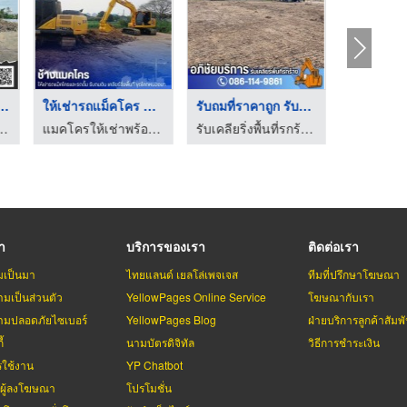
่ดินราคาถูกใน ...
ให้เช่ารถแม็คโคร PC1 ...
รับถมที่ราคาถูก รับถ ...
เช่ารถแ
ิ่งพื้นที่ ให้เช่าแบคโฮ-ป.ประยูรเซอร์วิส
แมคโครให้เช่าพร้อมคนขับ - ช้างแมคโครให้เช่า
รับเคลียริ่งพื้นที่รกร้าง ปทุมธานี - โชคทรัพย์อภิชัย
รา
บริการของเรา
ติดต่อเรา
มเป็นมา
ไทยแลนด์ เยลโล่เพจเจส
ทีมที่ปรึกษาโฆษณา
มเป็นส่วนตัว
YellowPages Online Service
โฆษณากับเรา
มปลอดภัยไซเบอร์
YellowPages Blog
ฝ่ายบริการลูกค้าสัมพั
้
นามบัตรดิจิทัล
วิธีการชำระเงิน
รใช้งาน
YP Chatbot
บผู้ลงโฆษณา
โปรโมชั่น