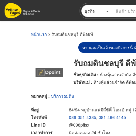
ข้าม
ธุรกิจ
ไป
ยัง
เนื้อหา
หลัก
หน้าแรก
> รับถมดินชลบุรี ดีพ้อยท์
หากคุณเป็นเจ้าของกิจการนี้ ต
รับถมดินชลบุรี ดีพ
ชื่อธุรกิจเดิม :
ห้างหุ้นส่วนจำกัด ดี
บริษัทแม่ :
ห้างหุ้นส่วนจำกัด ดีพ้อย
หมวดหมู่ :
บริการถมดิน
ที่อยู่
84/94 หมู่บ้านแฟมิลี่ซิตี้ โฮม 2 หมู
โทรศัพท์
086-351-4385
,
081-466-4145
Line ID
@098pffsx
เวลาทำการ
ติดต่อตลอด 24 ชั่วโมง