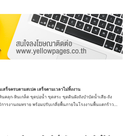
านเสร็จครบตามสเปค เสร็จตามเวลาไม่ทิ้งงาน
คลุก-หินเกล็ด ขุดบ่อน้ำ ขุดสระ ขุดดินฝังถังบำบัดน้ำเสีย-ถัง
้บริการงานถมทราย พร้อมปรับเกลี่ยพื้นภายในโรงงานพื้นแตกร้าว...