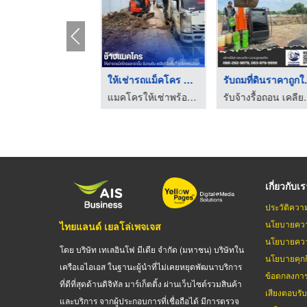
รถแบคโฮให้เช่า รายวั ...
ให้เช่ารถแม็คโคร PC3 ...
รับถมที
แมคโครให้เช่าพร้อมคนขับ - ช้างแมคโครให้เช่า
แมคโครให้เช่าพร้อมคนขับ - ช้างแมคโครให้เช่า
รับจ้างรื้อถอน เคลียร์ร
เกี่ยวกับเ
ประวัติควา
นโยบายควา
ไทยแลนด์ เยลโล่เพจเจส
นโยบายควา
โดย บริษัท เทเลอินโฟ มีเดีย จำกัด (มหาชน) บริษัทใน
นโยบายคุกกี
เครือเอไอเอส ในฐานะผู้นำที่ไม่เคยหยุดพัฒนาบริการ
ข้อตกลงกา
ที่ดีที่สุดด้านดิจิทัล มาร์เก็ตติ้ง ผ่านเว็บไซต์รวมสินค้า
เสียงตอบรั
และบริการ จากผู้ประกอบการที่เชื่อถือได้ มีการตรวจ