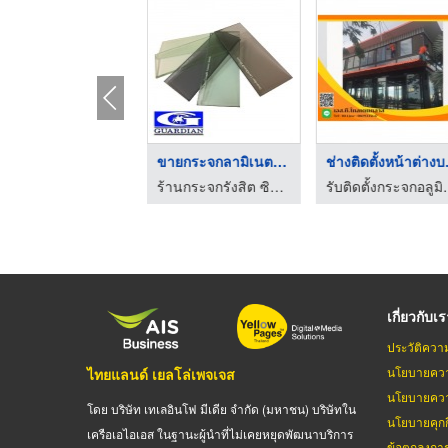
HOT
ิดฟิล์มรถยนต์ยี่ห้อ ...
ขายกระจกลามิเนต รังส ...
ช่างต
ฟิล์มกรองแสงรถยนต์คุณภาพ - สมาร์ทเทค
ร้านกระจกรังสิต ซิตี้กลาส แอนด์ อลูมิเนียม เทรดดิ้ง
รับติดตั้งกระจกอล
เกี่ยวกับเ
ประวัติควา
นโยบายควา
ไทยแลนด์ เยลโล่เพจเจส
นโยบายควา
โดย บริษัท เทเลอินโฟ มีเดีย จำกัด (มหาชน) บริษัทใน
นโยบายคุกกี
เครือเอไอเอส ในฐานะผู้นำที่ไม่เคยหยุดพัฒนาบริการ
ข้อตกลงกา