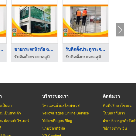
ิดตั้งหน้าต่างบ ...
ขายกระจกนิรภัย ฉะเชิ ...
รับติดตั้งประตูกระจก ...
ูมิเนียม - เอส ที โกลเดน กลาส
รับติดตั้งกระจกอลูมิเนียม - เอส ที โกลเดน กลาส
รับติดตั้งกระจกอลูมิเนียม - เอส ที โกลเดน กลาส
รา
บริการของเรา
ติดต่อเรา
มเป็นมา
ไทยแลนด์ เยลโล่เพจเจส
ทีมที่ปรึกษาโฆษณา
มเป็นส่วนตัว
YellowPages Online Service
โฆษณากับเรา
มปลอดภัยไซเบอร์
YellowPages Blog
ฝ่ายบริการลูกค้าสัมพั
้
นามบัตรดิจิทัล
วิธีการชำระเงิน
รใช้งาน
YP Chatbot