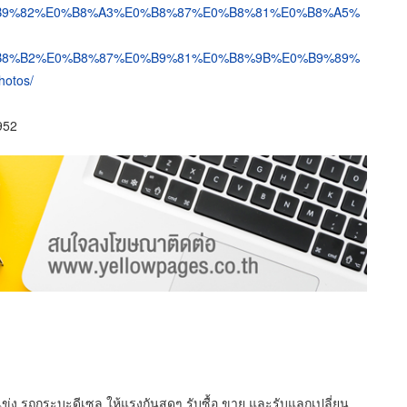
B9%82%E0%B8%A3%E0%B8%87%E0%B8%81%E0%B8%A5%
B8%B2%E0%B8%87%E0%B9%81%E0%B8%9B%E0%B9%89%
otos/
952
รถแข่ง รถกระบะดีเซล ให้แรงกันสุดๆ รับซื้อ ขาย และรับแลกเปลี่ยน