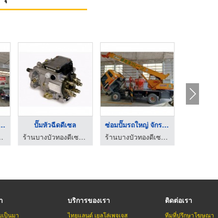
เครื่อง ...
ศูนย์บริการเช็คปั๊มห ...
ปั๊มหัวฉีดดีเซล
ปั๊มหัวฉีดดีเซล ปั๊มระบบคอมมอนเรล
ร้านบางบัวทองดีเซล เช็คปั๊ม-หัวฉีดดีเซล คอมมอนเรล ซ่อมแอร์รถยนต์
ร้านบางบัวทองดีเซล เช็คปั๊ม-หัวฉีดดีเซล คอมมอนเรล ซ่อมแอร์รถยนต์
รา
บริการของเรา
ติดต่อเรา
มเป็นมา
ไทยแลนด์ เยลโล่เพจเจส
ทีมที่ปรึกษาโฆษณา