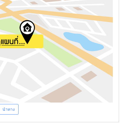
นำทาง