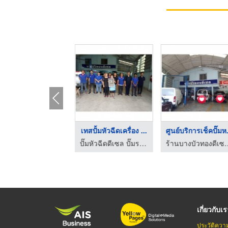
ซ่อมหัวฉีดIsuzuหัวคอ ...
ซ่อมหัวฉีดToyotaหัวค ...
เทสปั้มหัวฉีด
ปั๊มหัวฉีดดีเซล ปั๊มระบบคอมมอนเรล
ปั๊มหัวฉีดดีเซล ปั๊มระบบคอมมอนเรล
เกี่ยวกับเ
ประวัติควา