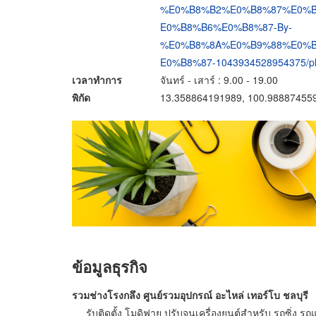
%E0%B8%B2%E0%B8%87%E0%
E0%B8%B6%E0%B8%87-By-
%E0%B8%8A%E0%B9%88%E0%
E0%B8%87-1043934528954375/ph
เวลาทำการ
จันทร์ - เสาร์ : 9.00 - 19.00
พิกัด
13.358864191989, 100.98887455
ข้อมูลธุรกิจ
รวมช่างโรงกลึง ศูนย์รวมอุปกรณ์ อะไหล่ เทอร์โบ ชลบุรี
รับติดตั้ง โมดิฟาย ปรับจูนเครื่องยนต์สำหรับ รถซิ่ง 