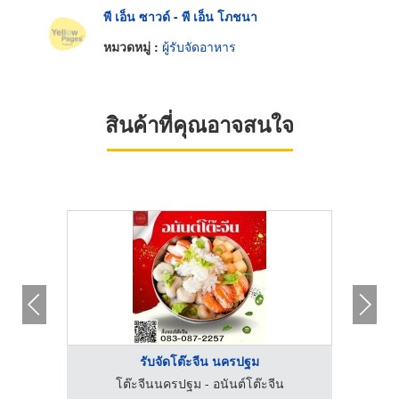
พี เอ็น ซาวด์ - พี เอ็น โภชนา
หมวดหมู่ :
ผู้รับจัดอาหาร
สินค้าที่คุณอาจสนใจ
รับจัดโต๊ะจีน นครปฐม
น
โต๊ะจีนนครปฐม - อนันต์โต๊ะจีน