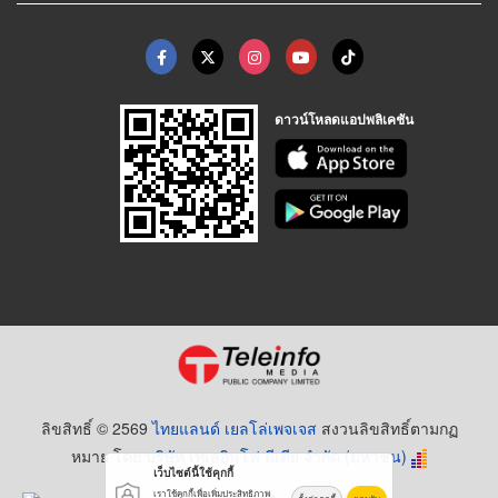
ดาวน์โหลดแอปพลิเคชัน
ลิขสิทธิ์ © 2569
ไทยแลนด์ เยลโล่เพจเจส
สงวนลิขสิทธิ์ตามกฏ
หมาย โดย
บริษัท เทเลอินโฟ มีเดีย จำกัด (มหาชน)
เว็บไซต์นี้ใช้คุกกี้
เราใช้คุกกี้เพื่อเพิ่มประสิทธิภาพ