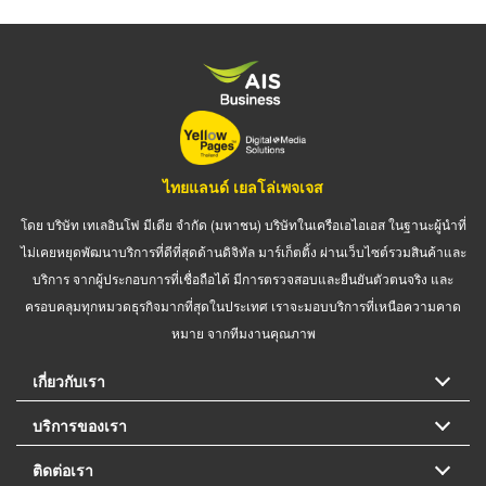
ไทยแลนด์ เยลโล่เพจเจส
โดย บริษัท เทเลอินโฟ มีเดีย จำกัด (มหาชน) บริษัทในเครือเอไอเอส ในฐานะผู้นำที่
ไม่เคยหยุดพัฒนาบริการที่ดีที่สุดด้านดิจิทัล มาร์เก็ตติ้ง ผ่านเว็บไซต์รวมสินค้าและ
บริการ จากผู้ประกอบการที่เชื่อถือได้ มีการตรวจสอบและยืนยันตัวตนจริง และ
ครอบคลุมทุกหมวดธุรกิจมากที่สุดในประเทศ เราจะมอบบริการที่เหนือความคาด
หมาย จากทีมงานคุณภาพ
เกี่ยวกับเรา
บริการของเรา
ติดต่อเรา