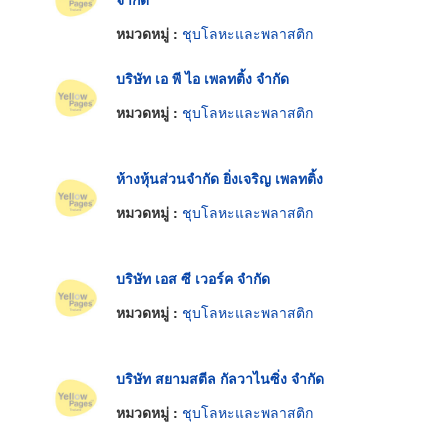
หมวดหมู่ :
ชุบโลหะและพลาสติก
บริษัท เอ พี ไอ เพลทติ้ง จำกัด
หมวดหมู่ :
ชุบโลหะและพลาสติก
ห้างหุ้นส่วนจำกัด ยิ่งเจริญ เพลทติ้ง
หมวดหมู่ :
ชุบโลหะและพลาสติก
บริษัท เอส ซี เวอร์ค จำกัด
หมวดหมู่ :
ชุบโลหะและพลาสติก
บริษัท สยามสตีล กัลวาไนซิ่ง จำกัด
หมวดหมู่ :
ชุบโลหะและพลาสติก