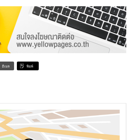
อีเมล
พิมพ์