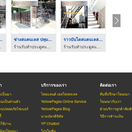
โต๊ะสแตนเลส ...
ช่างสแตนเลส ปทุมธานี
ราวบันไดสแตนเลส ปทุม ...
 ปทุมธานี
ร้านรับทำประตูสแตนเลส ปทุมธานี
ร้านรับทำประตูสแตนเลส ปทุมธานี
รา
บริการของเรา
ติดต่อเรา
มเป็นมา
ไทยแลนด์ เยลโล่เพจเจส
ทีมที่ปรึกษาโฆษณา
มเป็นส่วนตัว
YellowPages Online Service
โฆษณากับเรา
มปลอดภัยไซเบอร์
YellowPages Blog
ฝ่ายบริการลูกค้าสัมพั
้
นามบัตรดิจิทัล
วิธีการชำระเงิน
รใช้งาน
YP Chatbot
บผู้ลงโฆษณา
โปรโมชั่น