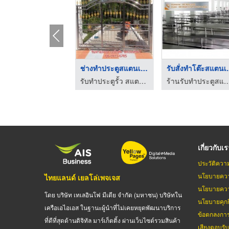
ับติดตั้งเหล็กดัด อ ...
ช่างทำประตูสแตนเลสดั ...
รับสั่งทำ
บริษัท เคเอส เกษม จำกัด
รับทำประตูรั้ว สแตนเลส พระประแดง ช่างนก
ร้านรับทำประตูสแตนเลส
เกี่ยวกับเ
ประวัติควา
นโยบายควา
ไทยแลนด์ เยลโล่เพจเจส
นโยบายควา
โดย บริษัท เทเลอินโฟ มีเดีย จำกัด (มหาชน) บริษัทใน
นโยบายคุกกี
เครือเอไอเอส ในฐานะผู้นำที่ไม่เคยหยุดพัฒนาบริการ
ข้อตกลงกา
ที่ดีที่สุดด้านดิจิทัล มาร์เก็ตติ้ง ผ่านเว็บไซต์รวมสินค้า
เสียงตอบรั