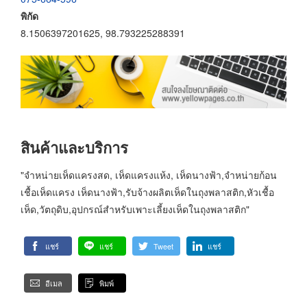
พิกัด
8.1506397201625, 98.793225288391
สินค้าและบริการ
"จำหน่ายเห็ดแครงสด, เห็ดแครงแห้ง, เห็ดนางฟ้า,จำหน่ายก้อน
เชื้อเห็ดแครง เห็ดนางฟ้า,รับจ้างผลิตเห็ดในถุงพลาสติก,หัวเชื้อ
เห็ด,วัตถุดิบ,อุปกรณ์สำหรับเพาะเลี้ยงเห็ดในถุงพลาสติก"
แชร์
แชร์
Tweet
แชร์
อีเมล
พิมพ์