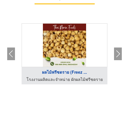
ผลไม้ฟรีซดราย (Freez ...
น
โรงงานผลิตและจำหน่าย ผักผลไม้ฟรีซดราย
โรงงา