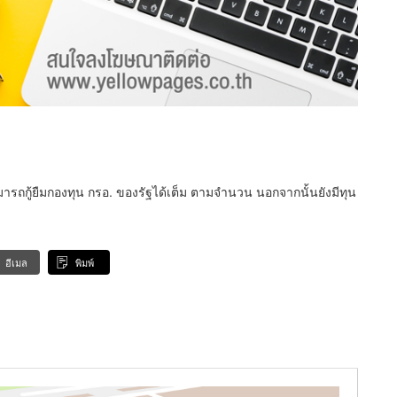
รถกู้ยืมกองทุน กรอ. ของรัฐได้เต็ม ตามจำนวน นอกจากนั้นยังมีทุน
อีเมล
พิมพ์