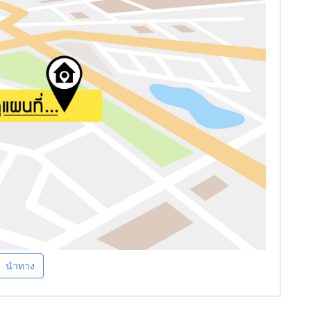
นำทาง