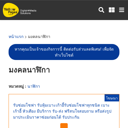
ข้าม
ไป
ยัง
เนื้อหา
หลัก
หน้าแรก
> มงคลนาฬิกา
หากคุณเป็นเจ้าของกิจการนี้ ติดต่อรับส่วนลดพิเศษ! เพื่อจัด
ทำเว็บไซต์
มงคลนาฬิกา
หมวดหมู่ :
นาฬิกา
โฆษณา
รับซ่อมโซฟา รับหุ้มเบาะเก้าอี้รับซ่อมโซฟาทุกชนิด เบาะ
เก้าอี้ หัวเตียง มีบริการ รับ-ส่ง ฟรีสนใจสอบถาม หรือส่งรูป
มาประเมินราคาซ่อมก่อนได้ รับประกัน