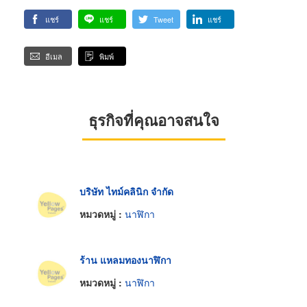
แชร์
แชร์
Tweet
แชร์
อีเมล
พิมพ์
ธุรกิจที่คุณอาจสนใจ
บริษัท ไทม์คลินิก จำกัด
หมวดหมู่ :
นาฬิกา
ร้าน แหลมทองนาฬิกา
หมวดหมู่ :
นาฬิกา