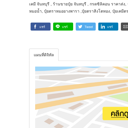
เคมี จันทบุรี , ร้านขายปุ๋ย จันทบุรี , กรดซิลิคอน ราคาส่
หมอน้ำ, ปุ๋ยตราหมอยางพารา ,ปุ๋ยตราสิงโตทอง, ปุ๋ยเคมีตราฟ
แชร์
แชร์
Tweet
แชร์
แผนที่ดิจิทัล