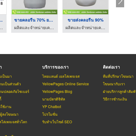
..
ขายคลอรีน 70% ยกถัง
ขายส่งคลอรีน 90%
ขายส่งคล
ลือก ปุ๋ยเคมี บุรีรัมย์โชคศักดิ์ชัย
ผลิตและจำหน่ายเคมีภัณฑ์ระบบ Boiler ระบบ RO
ผลิตและจำหน่ายเคมีภัณฑ์ระบบ Boiler ระบบ RO
รา
บริการของเรา
ติดต่อเรา
มเป็นมา
ไทยแลนด์ เยลโล่เพจเจส
ทีมที่ปรึกษาโฆษณา
มเป็นส่วนตัว
YellowPages Online Service
โฆษณากับเรา
มปลอดภัยไซเบอร์
YellowPages Blog
ฝ่ายบริการลูกค้าสัมพั
้
นามบัตรดิจิทัล
วิธีการชำระเงิน
รใช้งาน
YP Chatbot
บผู้ลงโฆษณา
โปรโมชั่น
ลโล่เพจเจสทั่วโลก
รับทำเว็บไซต์ SEO