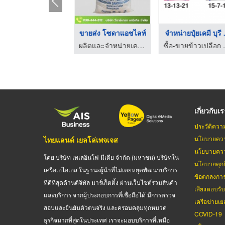
ด่างทับทิม 50 kg
ขายส่ง โซดาแอชไลท์
จำหน่ายปุ๋ยเคมี บุรี .
ผลิตและจำหน่ายเคมีภัณฑ์ระบบ Boiler ระบบ RO
ผลิตและจำหน่ายเคมีภัณฑ์ระบบ Boiler ระบบ RO
ซื้อ-ขายข้าวเป
เกี่ยวกับเ
ประวัติควา
นโยบายควา
ไทยแลนด์ เยลโล่เพจเจส
นโยบายควา
โดย บริษัท เทเลอินโฟ มีเดีย จำกัด (มหาชน) บริษัทใน
นโยบายคุกกี
เครือเอไอเอส ในฐานะผู้นำที่ไม่เคยหยุดพัฒนาบริการ
ข้อตกลงกา
ที่ดีที่สุดด้านดิจิทัล มาร์เก็ตติ้ง ผ่านเว็บไซต์รวมสินค้า
เสียงตอบรั
และบริการ จากผู้ประกอบการที่เชื่อถือได้ มีการตรวจ
เครือข่ายเย
สอบและยืนยันตัวตนจริง และครอบคลุมทุกหมวด
COVID-19
ธุรกิจมากที่สุดในประเทศ เราจะมอบบริการที่เหนือ