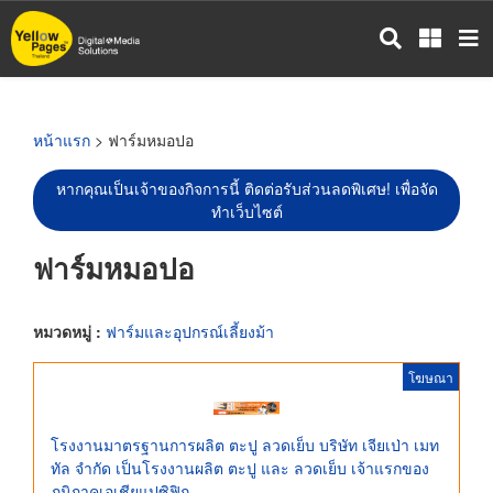
ข้าม
ไป
ยัง
เนื้อหา
หลัก
หน้าแรก
> ฟาร์มหมอปอ
หากคุณเป็นเจ้าของกิจการนี้ ติดต่อรับส่วนลดพิเศษ! เพื่อจัด
ทำเว็บไซต์
ฟาร์มหมอปอ
หมวดหมู่ :
ฟาร์มและอุปกรณ์เลี้ยงม้า
โฆษณา
โรงงานมาตรฐานการผลิต ตะปู ลวดเย็บ บริษัท เจียเป่า เมท
ทัล จำกัด เป็นโรงงานผลิต ตะปู และ ลวดเย็บ เจ้าแรกของ
ภูมิภาคเอเชียแปซิฟิก