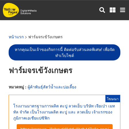
ข้าม
ไป
ยัง
เนื้อหา
หลัก
หน้าแรก
> ฟาร์มจรเข้วังเกษตร
หากคุณเป็นเจ้าของกิจการนี้ ติดต่อรับส่วนลดพิเศษ! เพื่อจัด
ทำเว็บไซต์
ฟาร์มจรเข้วังเกษตร
หมวดหมู่ :
ผู้ค้าพันธุ์สัตว์น้ำและบ่อเลี้ยง
โฆษณา
โรงงานมาตรฐานการผลิต ตะปู ลวดเย็บ บริษัท เจียเป่า เมท
ทัล จำกัด เป็นโรงงานผลิต ตะปู และ ลวดเย็บ เจ้าแรกของ
ภูมิภาคเอเชียแปซิฟิก
https://www.xn--l3cbavdd0ctdu0hzb4d7e0e.com/