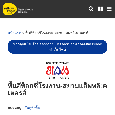
ข้าม
ไป
ยัง
เนื้อหา
หลัก
หน้าแรก
> พื้นอีพ็อกซี่โรงงาน-สยามแอ็พพลิเคเตอรส์
หากคุณเป็นเจ้าของกิจการนี้ ติดต่อรับส่วนลดพิเศษ! เพื่อจัด
ทำเว็บไซต์
พื้นอีพ็อกซี่โรงงาน-สยามแอ็พพลิเค
เตอรส์
หมวดหมู่ :
วัตถุทำพื้น