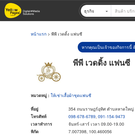
ข้าม
ธุรกิจ
ไป
ยัง
เนื้อหา
หลัก
หน้าแรก
> พีพี เวดดิ้ง แฟนซี
หากคุณเป็นเจ้าของกิจการนี้ ต
พีพี เวดดิ้ง แฟนซี
หมวดหมู่ :
ให้เช่าเสื้อผ้าชุดแฟนซี
ที่อยู่
354 ถนนราษฎร์อุทิศ ตำบลหาดใหญ่
โทรศัพท์
098-678-6789
,
091-154-9473
เวลาทำการ
จันทร์-เสาร์ เวลา 09.00-19.00
พิกัด
7.007398, 100.460056